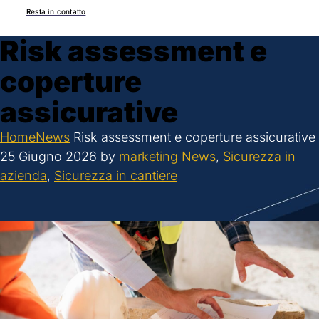
Resta in contatto
Risk assessment e
coperture
assicurative
Home
News
Risk assessment e coperture assicurative
25 Giugno 2026
by
marketing
News
,
Sicurezza in
azienda
,
Sicurezza in cantiere