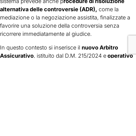
sistema prevede anche p
rocedure di risoluzione
alternativa delle controversie (ADR),
come la
mediazione o la negoziazione assistita, finalizzate a
favorire una soluzione della controversia senza
ricorrere immediatamente al giudice.
In questo contesto si inserisce il
nuovo Arbitro
Assicurativo
, istituito dal D.M. 215/2024 e
operativo
dal 15 gennaio 2026.
Si tratta di un organismo
indipendente di risoluzione stragiudiziale delle
controversie tra cliente e impresa assicurativa,
supportato dall’IVASS. Il ricorso all’Arbitro Assicurativo
può essere presentato solo dopo aver inoltrato un
reclamo all’impresa e in caso di risposta
insoddisfacente o di mancata risposta entro i termini
previsti.