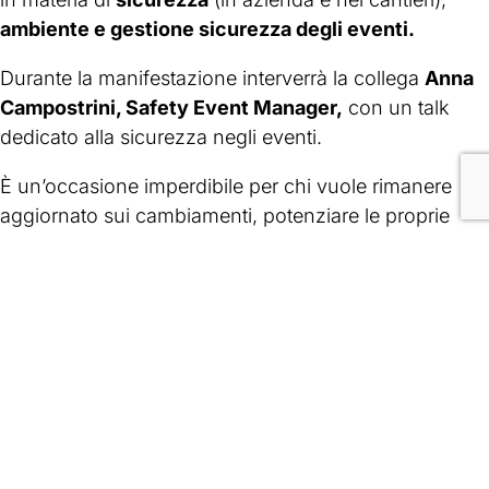
ambiente e gestione sicurezza degli eventi.
Durante la manifestazione interverrà la collega
Anna
Campostrini, Safety Event Manager,
con un talk
dedicato alla sicurezza negli eventi.
È un’occasione imperdibile per chi vuole rimanere
aggiornato sui cambiamenti, potenziare le proprie
competenze e valorizzare la sicurezza attraverso
tecnologie all’avanguardia e dati affidabili.
Ti aspettiamo al MIND!
Vuoi partecipare e scoprire le novità
che stanno ridefinendo la
prevenzione?