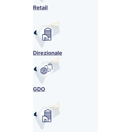
Retail
Direzionale
GDO