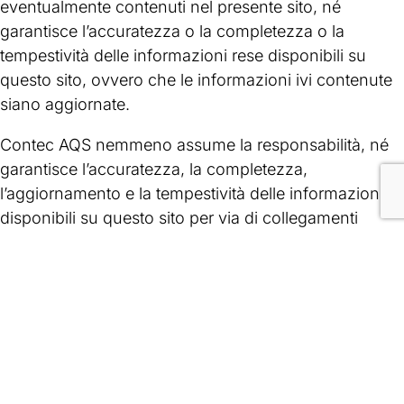
eventualmente contenuti nel presente sito, né
garantisce l’accuratezza o la completezza o la
tempestività delle informazioni rese disponibili su
questo sito, ovvero che le informazioni ivi contenute
siano aggiornate.
Contec AQS nemmeno assume la responsabilità, né
garantisce l’accuratezza, la completezza,
l’aggiornamento e la tempestività delle informazioni
disponibili su questo sito per via di collegamenti
ipertestuali diretti o indiretti (link) con altri siti, né che
le informazioni disponibili su tali siti siano aggiornate,
corrette e veritiere, né assume alcuna responsabilità
circa eventuali altri collegamenti in essi contenuti.
Contec AQS non garantisce che le informazioni
fornite attraverso i collegamenti ipertestuali (link) non