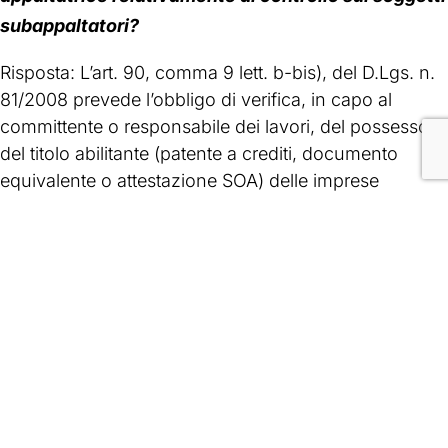
subappaltatori?
Risposta: L’art. 90, comma 9 lett. b-bis), del D.Lgs. n.
81/2008 prevede l’obbligo di verifica, in capo al
committente o responsabile dei lavori, del possesso
del titolo abilitante (patente a crediti, documento
equivalente o attestazione SOA) delle imprese
esecutrici o dei lavoratori autonomi, anche nei casi di
subappalto.
Si precisa che nel caso in cui ci si dovesse imbattere
nell’ingresso in cantiere di imprese extra UE (ad es.
ditte o lav. Autonomi brasiliani con sede legale a Rio
de Janeiro, Manaus ecc…) esse devono profilarsi sul
Portale INL e procedere alla compilazione dei campi
al fine di generare l’istanza di patente al pari delle
imprese/lavoratori autonomi italiani.