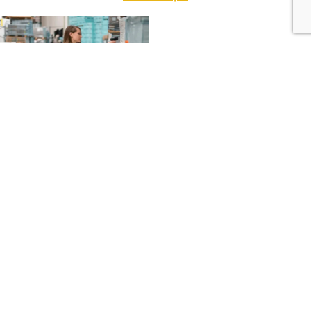
28 Maggio
2024
–
Ergonomia avanzata: Nuove metodologie
ed evoluzioni per migliorare la salute sul lavoro
In questo webinar, approfondiremo la progettazione e la
definizione di piani di miglioramento ergonomico aziendale.
Vedremo come la sensoristica tecnica e nuove metodologie
possono rivoluzionare la gestione delle malattie professionali
di origine muscolo-scheletrica e delle idoneità lavorative.
Iscriviti qui