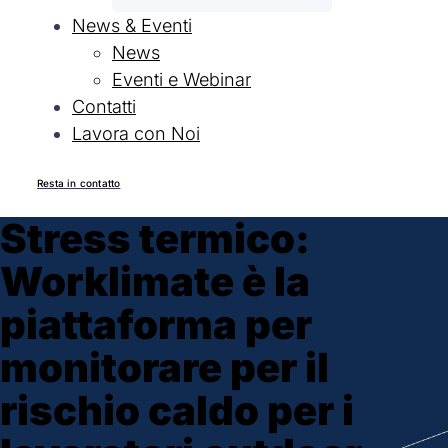
News & Eventi
News
Eventi e Webinar
Contatti
Lavora con Noi
Resta in contatto
Stress termico:
Worklimate è la
piattaforma per
monitorare per il
rischio caldo per i