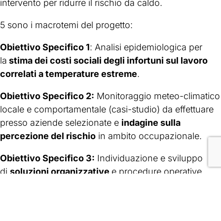
intervento per ridurre il rischio da caldo.
5 sono i macrotemi del progetto:
Obiettivo Specifico 1
: Analisi epidemiologica per
la
stima dei costi sociali degli infortuni sul lavoro
correlati a temperature estreme
.
Obiettivo Specifico 2:
Monitoraggio meteo-climatico
locale e comportamentale (casi-studio) da effettuare
presso aziende selezionate e
indagine sulla
percezione del rischio
in ambito occupazionale.
Obiettivo Specifico 3:
Individuazione e sviluppo
di
soluzioni organizzative
e procedure operative.
Obiettivo Specifico 4:
Sviluppo di un
sistema di
allerta da caldo
, integrato meteo-climatico ed
epidemiologico, specifico per il settore occupazionale