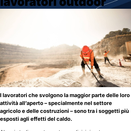
lavoratori outdoor
Home
News
Stress termico: Worklimate è la
piattaforma per monitorare per il rischio caldo per i
lavoratori outdoor
27 Maggio 2021
by
mwd-admin
News
,
Sicurezza in
azienda
I lavoratori che svolgono la maggior parte delle loro
attività all’aperto – specialmente nel settore
agricolo e delle costruzioni – sono tra i soggetti più
esposti agli effetti del caldo.