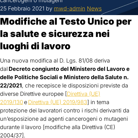
cancerogeni o mutageni
25 Febbraio 2021
by
mwd-admin
News
Modifiche al Testo Unico per
la salute e sicurezza nei
luoghi di lavoro
Una nuova modifica al D. Lgs. 81/08 deriva
dal
Decreto congiunto del Ministero del Lavoro e
delle Politiche Sociali e Ministero della Salute n.
22/2021
, che recepisce le disposizioni previste da
diverse Direttive europee [
Direttiva (UE)
2019/130
e
Direttiva (UE) 2019/983
] in tema
protezione dei lavoratori contro i rischi derivanti da
un’esposizione ad agenti cancerogeni o mutageni
durante il lavoro [modifiche alla Direttiva (CE)
2004/37].