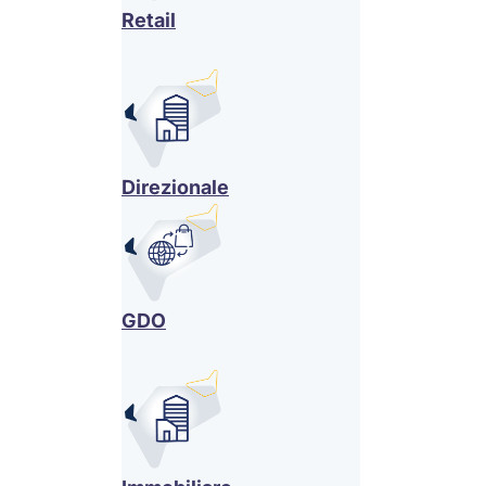
Retail
Direzionale
GDO