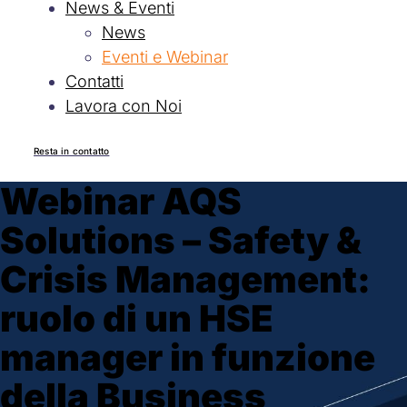
News & Eventi
News
Eventi e Webinar
Contatti
Lavora con Noi
Resta in contatto
Webinar AQS
Solutions – Safety &
Crisis Management:
ruolo di un HSE
manager in funzione
della Business