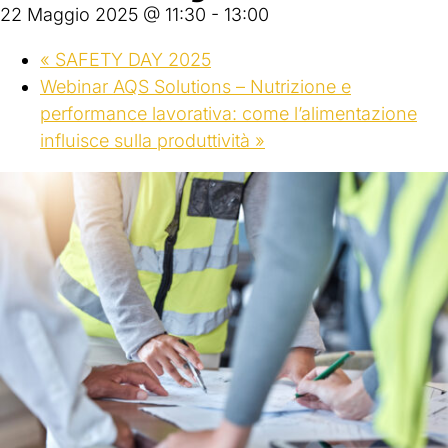
22 Maggio 2025 @ 11:30
-
13:00
«
SAFETY DAY 2025
Webinar AQS Solutions – Nutrizione e
performance lavorativa: come l’alimentazione
influisce sulla produttività
»