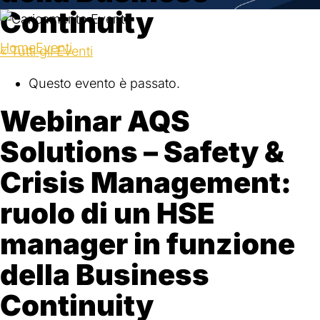
Continuity
Home
Eventi
Webinar AQS Solutions – Safety & Crisis
« Tutti gli Eventi
Management: ruolo di un HSE manager in funzione
Questo evento è passato.
della Business Continuity
Webinar AQS
Solutions – Safety &
Crisis Management:
ruolo di un HSE
manager in funzione
della Business
Continuity