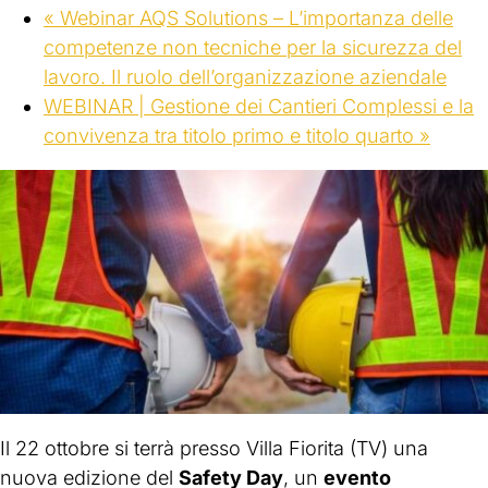
«
Webinar AQS Solutions – L’importanza delle
competenze non tecniche per la sicurezza del
lavoro. Il ruolo dell’organizzazione aziendale
WEBINAR | Gestione dei Cantieri Complessi e la
convivenza tra titolo primo e titolo quarto
»
Il 22 ottobre si terrà presso Villa Fiorita (TV) una
nuova edizione del
Safety Day
, un
evento