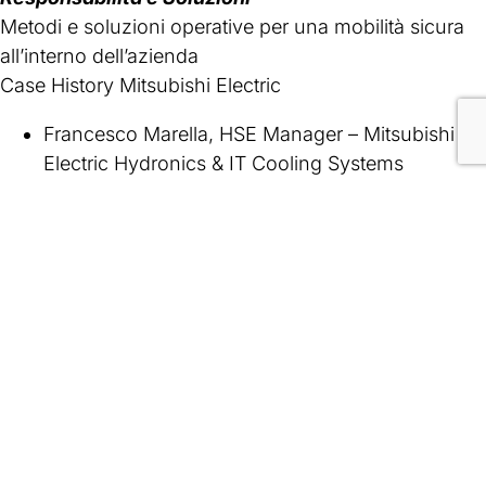
Metodi e soluzioni operative per una mobilità sicura
all’interno dell’azienda
Case History Mitsubishi Electric
Francesco Marella, HSE Manager – Mitsubishi
Electric Hydronics & IT Cooling Systems
Guglielmo Frare, Safety Technical Specialist,
Project Coordinator & RSPP – Contec Aqs
11.00
–
“
Nuovo Accordo Stato-Regioni: La Strada
Verso una Formazione più Efficace”
Dalla gestione dei nuovi corsi al controllo della
formazione, fino alla verifica della sua efficacia nel
tempo
Federico Palombarini, Esperto in
formazione/coaching – Contec Aqs